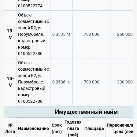
0100522774
Объект
совместимый с
зоной R2, ул.
13-
Порумбреле,
0,0535 га
700 000
1 260 000
V
кадастровый
номер
0100522780
Объект
совместимый с
зоной R2, ул.
14-
Порумбреле,
0,0536 га
700 000
1 330 000
V
кадастровый
номер
0100522788
Имущественный найм
Годовая
№
Срок
Первоначальн
Наименование
плата
Площадь
Лота
(лет)
цена (лей)
(лей)