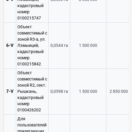
кадастровый
номер
0100215747
Объект
совместимый с
зоной R3-a, ул.
6-V
Лэмыицей,
0,0544 га
1 500 000
кадастровый
номер
0100215842
Объект
совместимый с
зоной R2, сект.
7-V
Рышкань,
0,0598 га
1 500 000
2 850 000
кадастровый
номер
0100426202
Для
пользователей
прилегающих