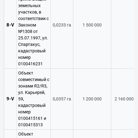
земельных
участков, в
соответствии с
8-V
Законом
0,0233 га
1 500 000
№1308 от
25.07.1997, ул.
Спартакус,
кадастровый
номер
0100416231
Объект
совместимый с
зонами R2/R3,
ул. Карьерей,
9-V
59,
0,0357 га
1 200 000
2 160 000
кадастровый
номер
0100415161 и
0100415313
Объект