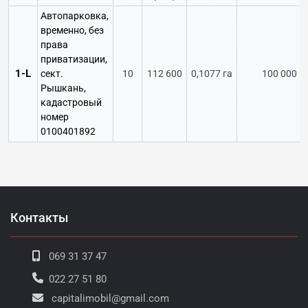
Автопарковка,
временно, без
права
приватизации,
1-L
сект.
10
112 600
0,1077 га
100 000
Рышкань,
кадастровый
номер
0100401892
Контакты
069 31 37 47
022 27 51 80
capitalimobil@gmail.com