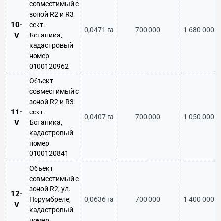
совместимый с
зоной R2 и R3,
10-
сект.
0,0471 га
700 000
1 680 000
V
Ботаника,
кадастровый
номер
0100120962
Объект
совместимый с
зоной R2 и R3,
11-
сект.
0,0407 га
700 000
1 050 000
V
Ботаника,
кадастровый
номер
0100120841
Объект
совместимый с
зоной R2, ул.
12-
Порумбреле,
0,0636 га
700 000
1 400 000
V
кадастровый
номер