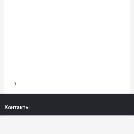
у
Контакты
069 31 37 47
022 27 51 80