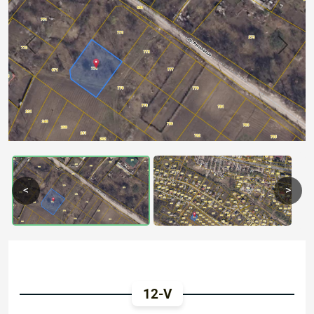
Previous
Next
<
>
12-V