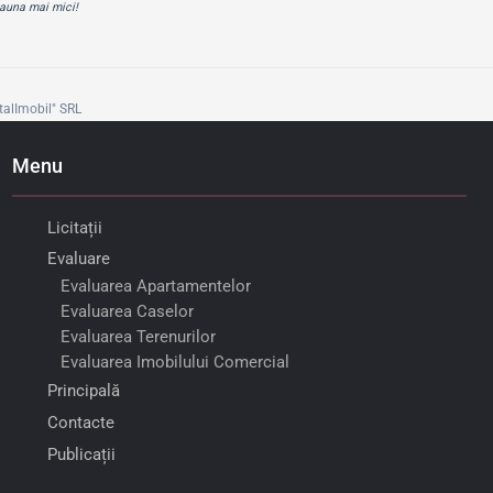
eauna mai mici!
talImobil" SRL
Menu
Licitații
Evaluare
Evaluarea Apartamentelor
Evaluarea Caselor
Evaluarea Terenurilor
Evaluarea Imobilului Comercial
Principală
Contacte
Publicații