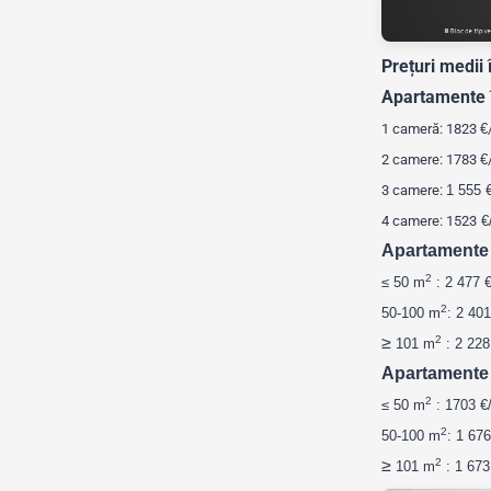
Prețuri medii
Apartamente î
1 cameră: 1823
€
2 camere: 1783
€
3 camere:
1 555 
4 camere: 1523
€
Apartamente î
2
≤ 50 m
: 2 477 
2
50-100
m
: 2 40
≥
2
101 m
: 2 228
Apartamente î
2
≤ 50 m
: 1703 €
2
50-100
m
: 1 67
≥
2
101 m
: 1 673