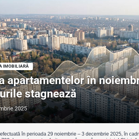
A IMOBILIARĂ
a apartamentelor în noiembr
urile stagnează
mbrie 2025
 efectuată în perioada 29 noiembrie – 3 decembrie 2025, în cadru