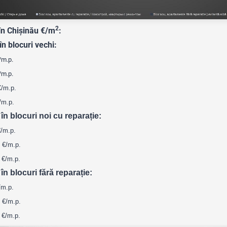
2
 în Chișinău €/m
:
n blocuri vechi:
/m.p.
/m.p.
€/m.p.
/m.p.
n blocuri noi cu reparație:
€/m.p.
1 €/m.p.
 €/m.p.
n blocuri fără reparație:
/m.p.
6 €/m.p.
 €/m.p.