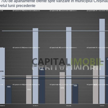
 700 de apartamente oferite spre vânzare în municipiul Chișinău.
velul lunii precedente