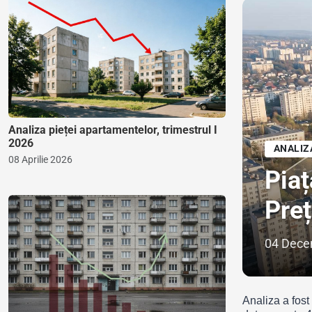
Analiza pieței apartamentelor, trimestrul I
2026
ANALIZ
08 Aprilie 2026
Piaț
Preț
04 Dece
Analiza a fost