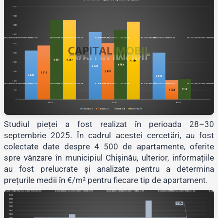
Studiul pieței a fost realizat în perioada 28–30
septembrie 2025. În cadrul acestei cercetări, au fost
colectate date despre 4 500 de apartamente, oferite
spre vânzare în municipiul Chișinău, ulterior, informațiile
au fost prelucrate și analizate pentru a determina
prețurile medii în €/m² pentru fiecare tip de apartament.