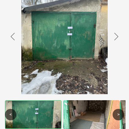
Previous
Next
<
>