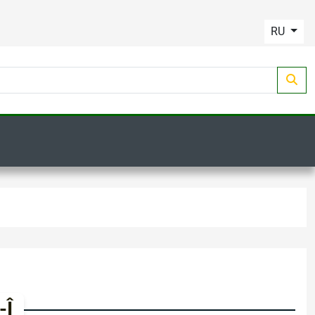
RU
-Î