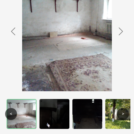
Previous
Next
<
>