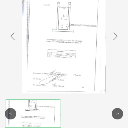
Previous
Next
<
>