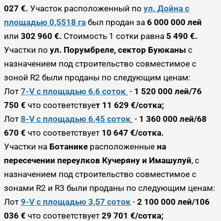
027 €.
Участок расположенный по
ул. Дойна с
площадью 0,5518 га
был продан за
6 000 000 лей
или
302 960 €.
Стоимость 1 сотки равна
5 490
€.
Участки по
ул. Порумбреле, сектор Буюканы
с
назначением под строительство совместимое с
зоной R2 были проданы по следующим ценам:
Лот
7-V с площадью 6,6 соток
-
1 520 000 лей/76
750 €
что соответствуе
т
11 629
€
/сотка;
Лот
8-V с площадью 6,45 соток
-
1 360 000 лей/68
670 €
что соответствует
10 647
€
/сотка.
Участки на
Ботанике
расположенные
на
пересечении переулков Кучеряну и Имашулуй
, с
назначением под строительство совместимое с
зонами R2 и R3 были проданы по следующим ценам:
Лот
9-V с площадью 3,57 соток
-
2 100 000 лей/106
036
€
что соответствует
29 701
€/сотка
;