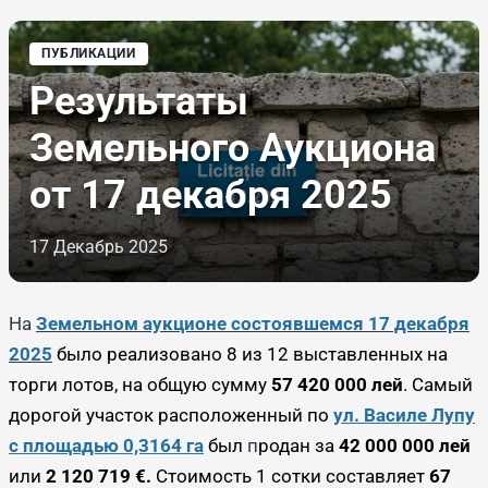
ПУБЛИКАЦИИ
Результаты
Земельного Аукциона
от 17 декабря 2025
17 Декабрь 2025
На
Земельном аукционе состоявшемся 17 декабря
2025
было реализовано 8 из 12 выставленных на
торги лотов, на общую сумму
57 420 000 лей
. Самый
дорогой участок расположенный по
ул. Василе Лупу
с площадью 0,3164 га
был
п
родан за
42 000 000 лей
или
2 120 719 €.
Стоимость 1 сотки составляет
67