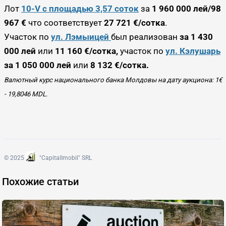
Лот
10-V с площадью 3,57 соток
за
1 960 000 лей/98
967
€
что соответствует
27 721
€/сотка
.
Участок по
ул. Лэмыицей
был реализован
за 1 430
000 лей
или
11 160
€/сотка,
участок по
ул. Кэлушарь
за 1 050 000 лей
или
8 132
€/сотка.
Валютный курс национального банка Молдовы на дату аукциона: 1
€
- 19,8046 MDL.
© 2025
"CapitalImobil" SRL
Похожие статьи