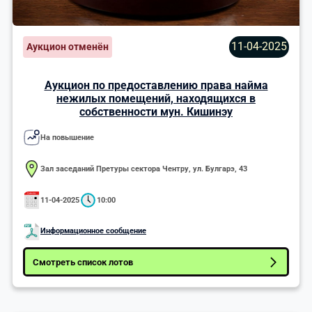
11-04-2025
Аукцион отменён
Аукцион по предоставлению права найма
нежилых помещений, находящихся в
собственности мун. Кишинэу
На повышение
Зал заседаний Претуры сектора Чентру, ул. Булгарэ, 43
11-04-2025
10:00
Информационное сообщение
Смотреть список лотов