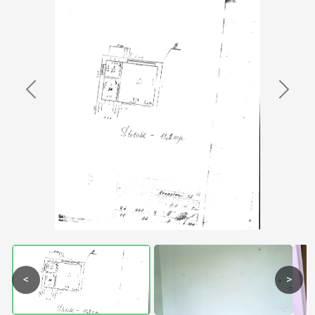
Previous
Next
<
>