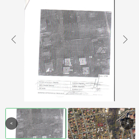
Previous
Next
<
>