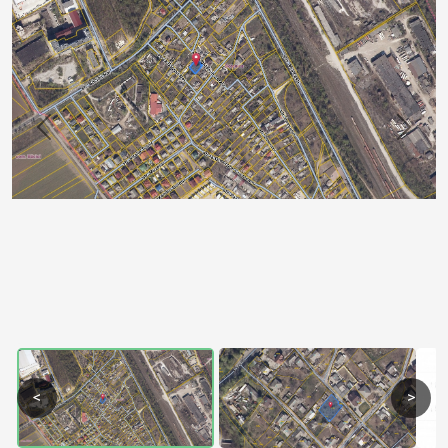
Previous
Next
<
>