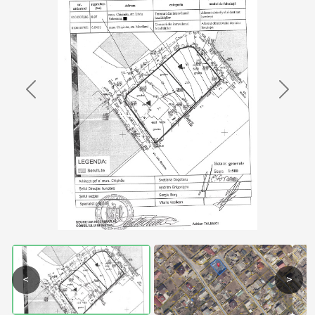
Previous
Next
<
>