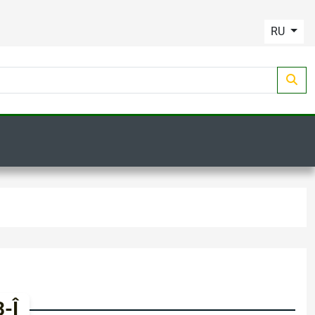
RU
-Î