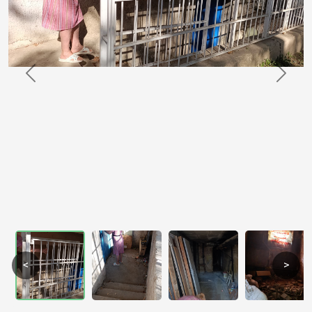
Previous
Next
<
>