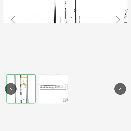
Previous
Next
<
>