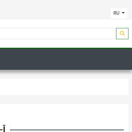
RU
-Î