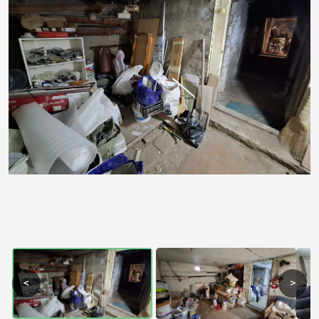
Previous
Next
<
>