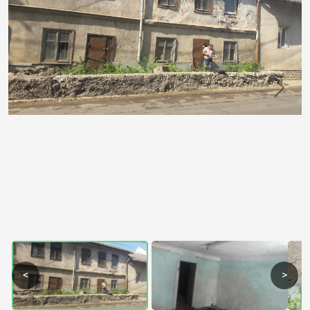
Previous
Next
<
>