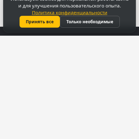
и для улучшения пользовательского опыта.
Политика конфиденциальности
Принять все
Только необходимые
Контакты
069 31 37 47
022 27 51 80
capitalimobil@gmail.com
мун. Кишинёв, ул. Армянская 43
Меню
Аукционы