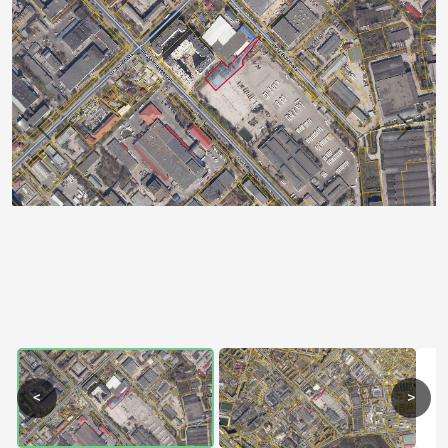
Previous
Next
<
>