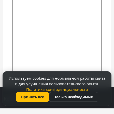
Используем cookies для нормальной работы сайта
Посмотреть более крупную карту
и для улучшения пользовательского опыта.
Политика конфиденциальности
Принять все
Только необходимые
Контакты
069 31 37 47