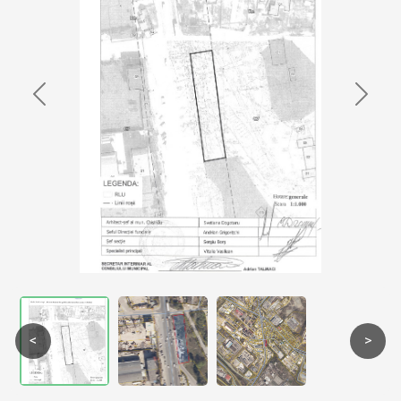
Previous
Next
<
>