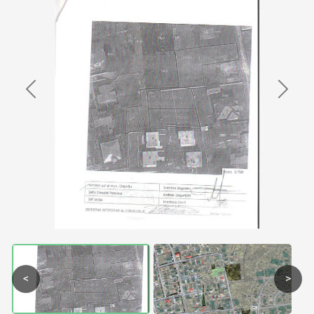
Previous
Next
<
>