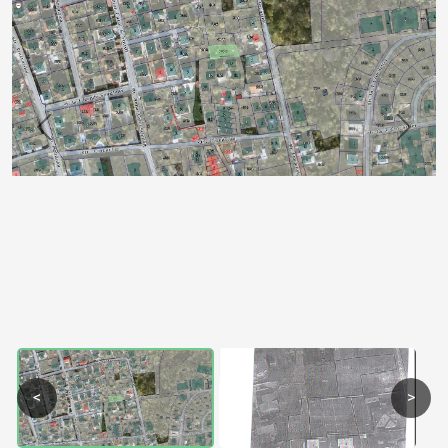
Previous
Next
<
>