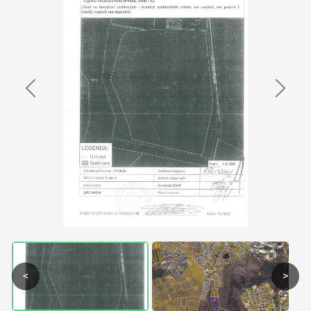
Previous
Next
<
>