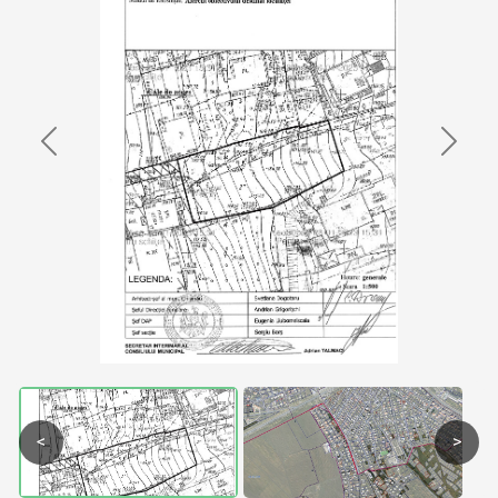
Previous
Next
<
>