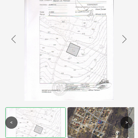
Previous
Next
<
>