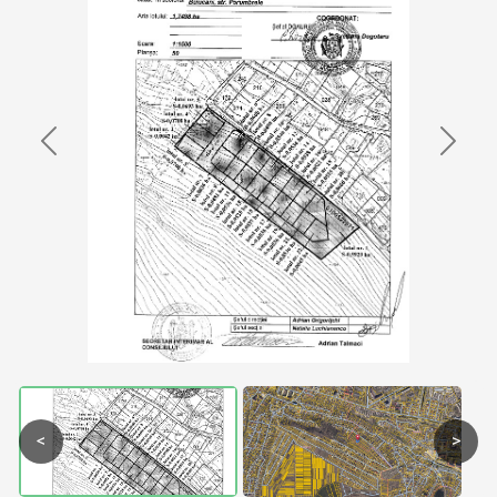
Previous
Next
<
>