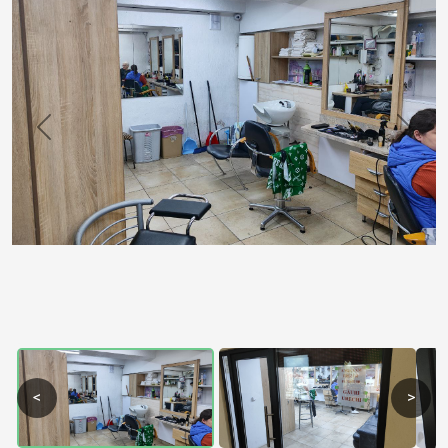
Previous
Next
<
>