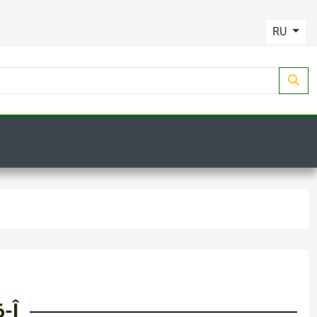
RU
-Î