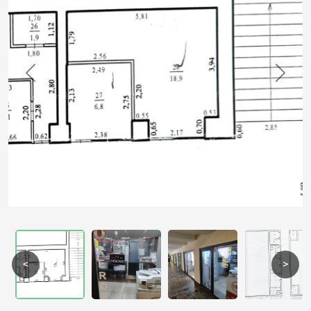
Previous
Next
<
>