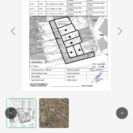
Previous
Next
<
>