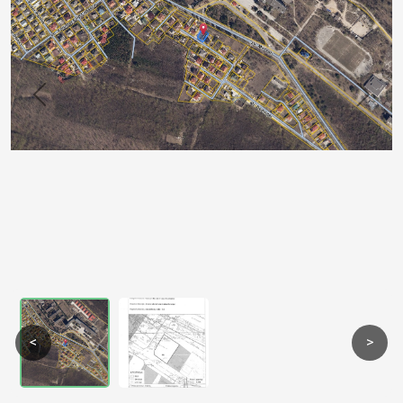
Previous
Next
<
>