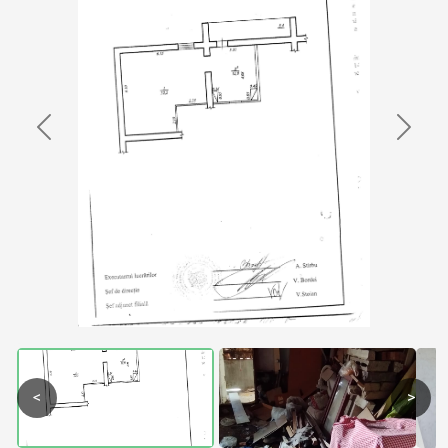
Previous
Next
<
>