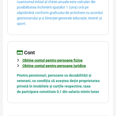
cuantumul initial al chiriei anuale este calculat din
posibilitatea închirierii spațiilor 1 (una) oră pe
săptămînă conform graficului de activitate cu acordul
gestionarului şi a Direcţiei generale educație, tineret și
sport.
Cont
Obține contul pentru persoane fizice
Obține contul pentru persoane juridice
Pentru pensionari, persoane cu dezabilități și
veterani, cu condiția că aceștea dețin proprietatea
privată în imobilele și curțile respective, taxa
de paricipare constituie 0,1 din salariu minin lunar