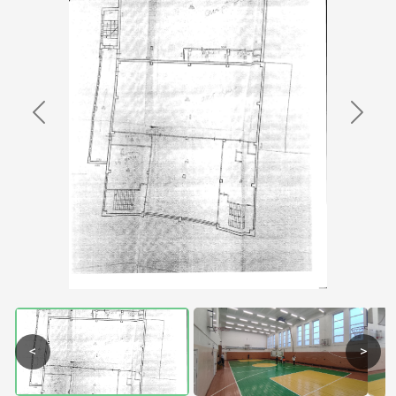
Previous
Next
<
>