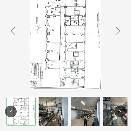
Previous
Next
<
>