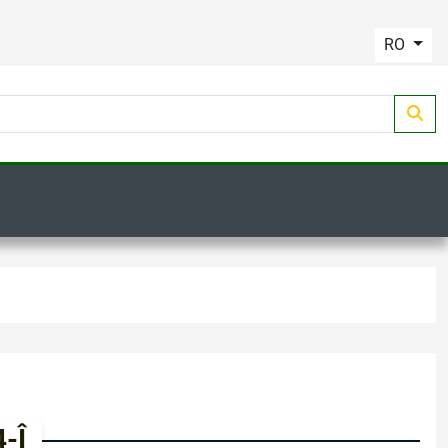
RO
-Î