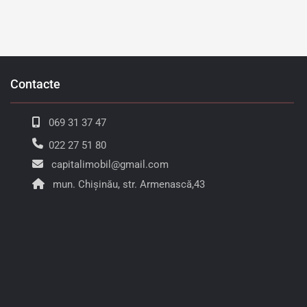
Contacte
069 31 37 47
022 27 51 80
capitalimobil@gmail.com
mun. Chișinău, str. Armenască,43