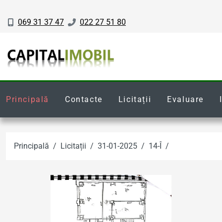
069 31 37 47
022 27 51 80
Principală
Contacte
Licitații
Evaluare
Principală
Licitații
31-01-2025
14-Î