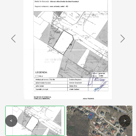
Previous
Next
<
>