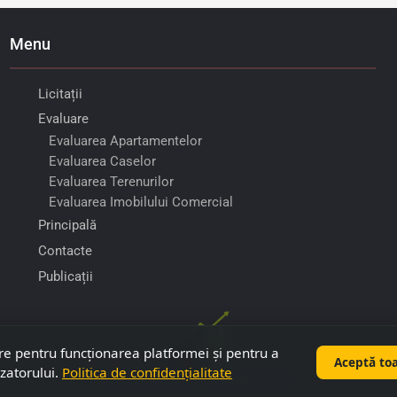
Menu
Licitații
Evaluare
Evaluarea Apartamentelor
Evaluarea Caselor
Evaluarea Terenurilor
Evaluarea Imobilului Comercial
Principală
Contacte
Publicații
re pentru funcționarea platformei și pentru a
Aceptă to
izatorului.
Politica de confidențialitate
©
2026
Copyright "Capitalimobil" SRL