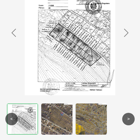
Previous
Next
<
>