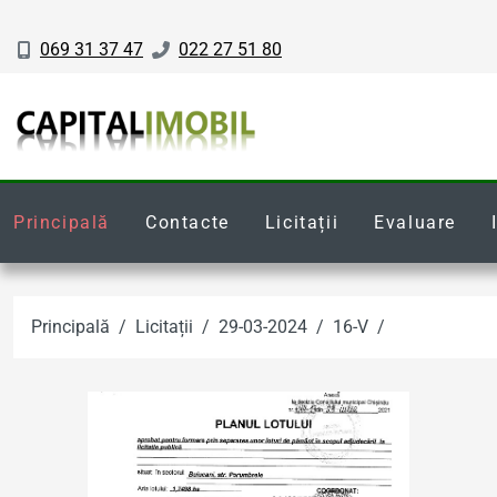
069 31 37 47
022 27 51 80
Principală
Contacte
Licitații
Evaluare
Principală
Licitații
29-03-2024
16-V