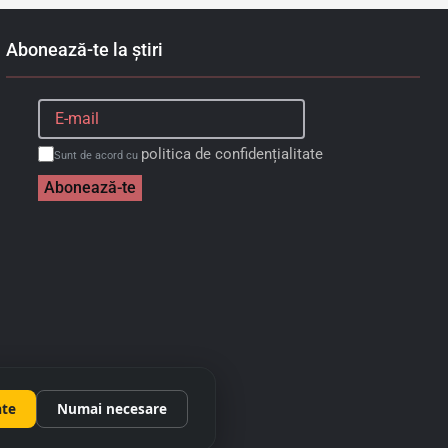
Abonează-te la știri
politica de confidențialitate
Sunt de acord cu
Abonează-te
ate
Numai necesare