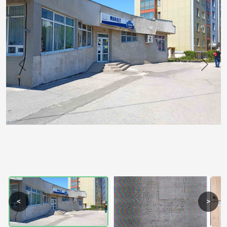
Previous
Next
<
>