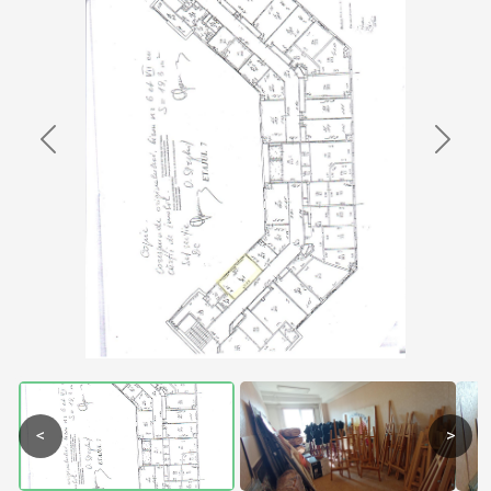
Previous
Next
<
>