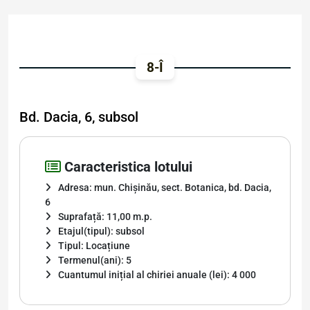
8-Î
Bd. Dacia, 6, subsol
Caracteristica lotului
Adresa: mun. Chișinău, sect. Botanica, bd. Dacia,
6
Suprafață: 11,00 m.p.
Etajul(tipul): subsol
Tipul: Locațiune
Termenul(ani): 5
Cuantumul inițial al chiriei anuale (lei): 4 000