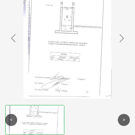
Previous
Next
<
>