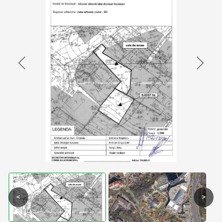
Previous
Next
<
>