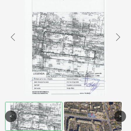
Previous
Next
<
>