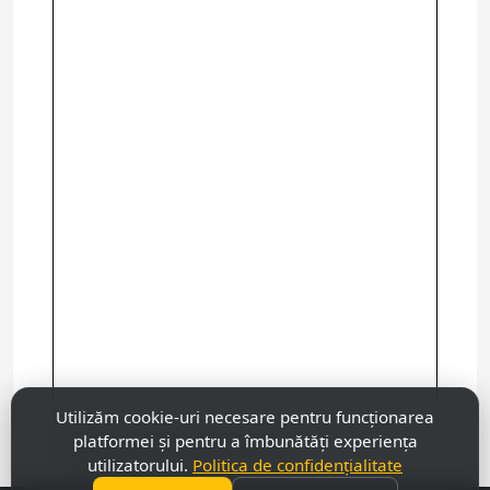
Utilizăm cookie-uri necesare pentru funcționarea
platformei și pentru a îmbunătăți experiența
Посмотреть более крупную карту
utilizatorului.
Politica de confidențialitate