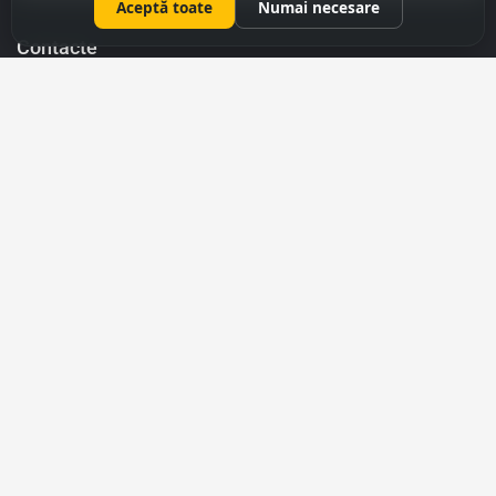
Aceptă toate
Numai necesare
Contacte
069 31 37 47
022 27 51 80
capitalimobil@gmail.com
mun. Chișinău, str. Armenască,43
Menu
Licitații
Evaluare
Evaluarea Apartamentelor
Evaluarea Caselor
Evaluarea Terenurilor