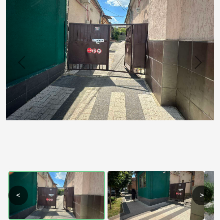
Previous
Next
<
>