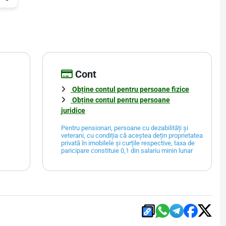
Cont
Obține contul pentru persoane fizice
Obține contul pentru persoane
juridice
Pentru pensionari, persoane cu dezabilități și
veterani, cu condiția că aceștea dețin proprietatea
privată în imobilele și curțile respective, taxa de
paricipare constituie 0,1 din salariu minin lunar