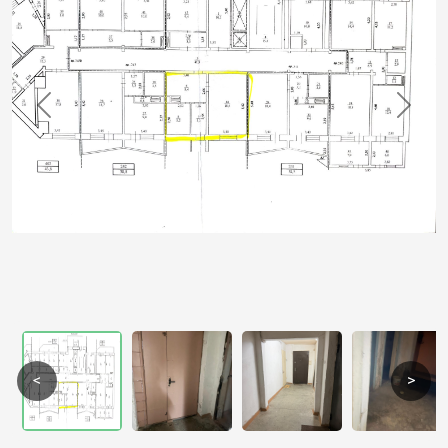
Previous
Next
<
>