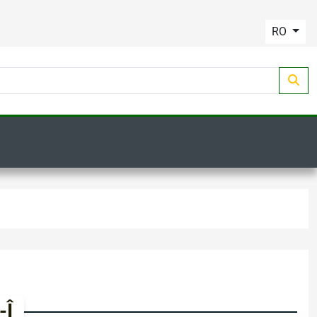
RO
-Î