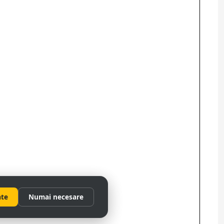
ate
Numai necesare