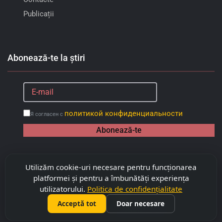
Publicații
Abonează-te la știri
политикой конфиденциальности
Я согласен с
Abonează-te
Utilizăm cookie-uri necesare pentru funcționarea
platformei și pentru a îmbunătăți experiența
utilizatorului.
Politica de confidențialitate
Acceptă tot
Doar necesare
©
2026
Copyright "Capitalimobil" SRL