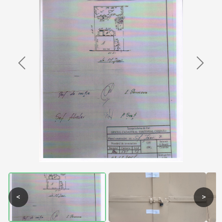
Previous
Next
<
>