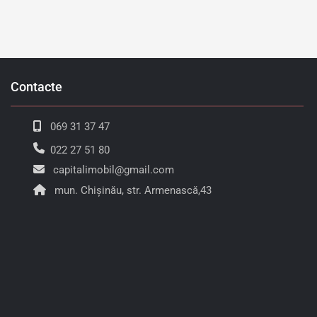
Contacte
069 31 37 47
022 27 51 80
capitalimobil@gmail.com
mun. Chișinău, str. Armenască,43