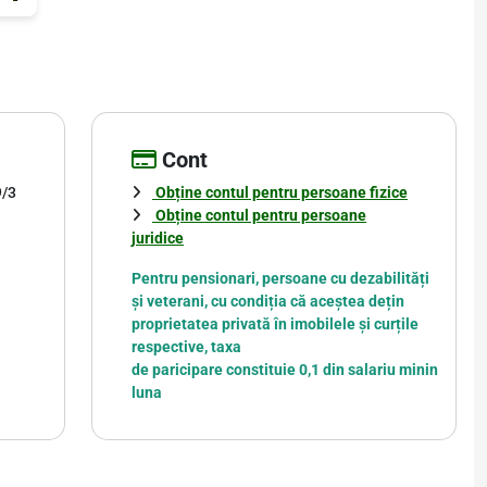
Cont
9/3
Obține contul pentru persoane fizice
Obține contul pentru persoane
juridice
Pentru pensionari, persoane cu dezabilități
și veterani, cu condiția că aceștea dețin
proprietatea privată în imobilele și curțile
respective, taxa
de paricipare constituie 0,1 din salariu minin
luna