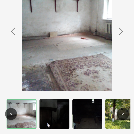
Previous
Next
<
>