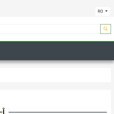
RO
-Î