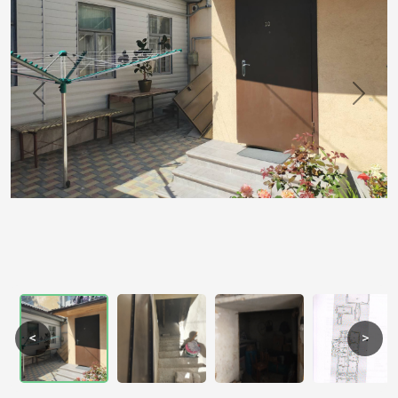
Previous
Next
<
>