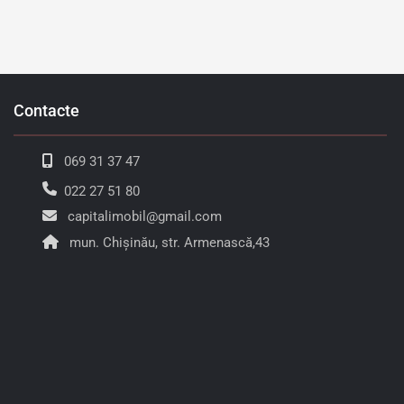
Contacte
069 31 37 47
022 27 51 80
capitalimobil@gmail.com
mun. Chișinău, str. Armenască,43