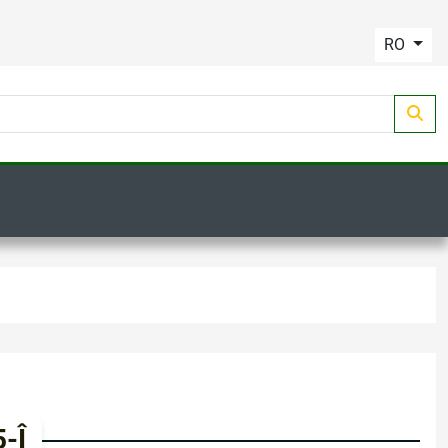
RO
-Î