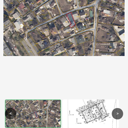
Previous
Next
<
>