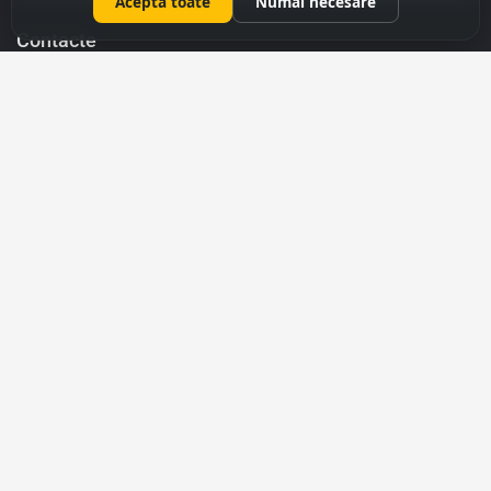
Aceptă toate
Numai necesare
Contacte
069 31 37 47
022 27 51 80
capitalimobil@gmail.com
mun. Chișinău, str. Armenască,43
Menu
Licitații
Evaluare
Evaluarea Apartamentelor
Evaluarea Caselor
Evaluarea Terenurilor