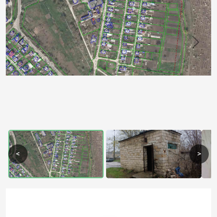
Previous
Next
<
>