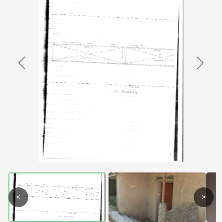
Previous
Next
<
>