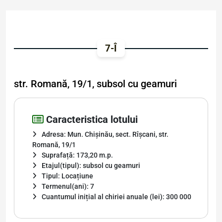
7-Î
str. Romană, 19/1, subsol cu geamuri
Caracteristica lotului
Adresa: Mun. Chișinău, sect. Rîșcani, str.
Romană, 19/1
Suprafață: 173,20 m.p.
Etajul(tipul): subsol cu geamuri
Tipul: Locațiune
Termenul(ani): 7
Cuantumul inițial al chiriei anuale (lei): 300 000