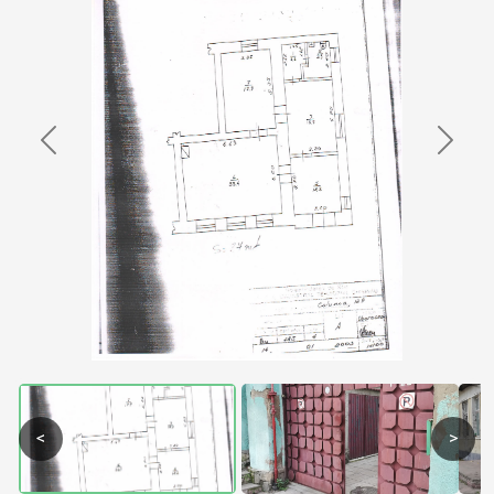
Previous
Next
<
>