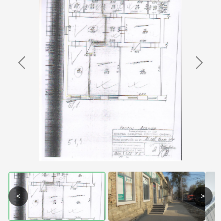
Previous
Next
<
>