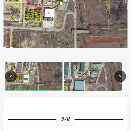
Previous
Next
<
>
2-V